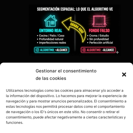
🎙️ OJO 2: Canal Audio
Gestionar el consentimiento
de las cookies
(Indexación)
La IA transcribe tu voz en
Utilizamos tecnologías como las cookies para almacenar y/o acceder a
la información del dispositivo. Lo hacemos para mejorar la experiencia de
milisegundos.
Busca palabras
navegación y para mostrar anuncios personalizados. El consentimiento a
clave técnicas: «acero
estas tecnologías nos permitirá procesar datos como el comportamiento
de navegación o los ID's únicos en este sitio. No consentir o retirar el
inoxidable», «8KW»,
consentimiento, puede afectar negativamente a ciertas características y
funciones.
«impermeable».