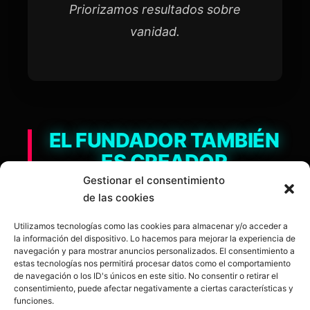
Priorizamos resultados sobre
vanidad.
EL FUNDADOR TAMBIÉN
ES CREADOR
Gestionar el consentimiento
de las cookies
No te hablo desde un despacho. Te hablo
Utilizamos tecnologías como las cookies para almacenar y/o acceder a
desde las trincheras. Publico daily hace 13+
la información del dispositivo. Lo hacemos para mejorar la experiencia de
navegación y para mostrar anuncios personalizados. El consentimiento a
meses. Comprendo tus dudas porque las
estas tecnologías nos permitirá procesar datos como el comportamiento
viví.
de navegación o los ID's únicos en este sitio. No consentir o retirar el
consentimiento, puede afectar negativamente a ciertas características y
funciones.