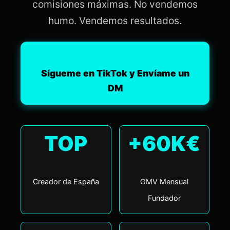
comisiones máximas. No vendemos
humo. Vendemos resultados.
Sígueme en TikTok y Envíame un
DM
TOP
+60K€
Creador de España
GMV Mensual
Fundador