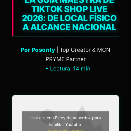
TIKTOK SHOP LIVE
2026: DE LOCAL FÍSICO
A ALCANCE NACIONAL
Por Posonty
| Top Creator & MCN
PRYME Partner
• Lectura: 14 min
Haz clic en «Estoy de acuerdo» para
habilitar Youtube