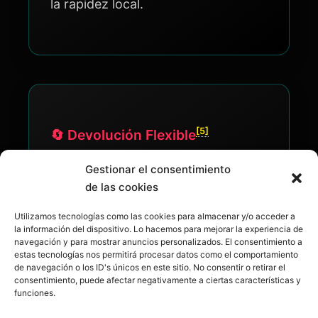
la rapidez local.
[5]
🔄 Devolución Flexible
El cliente ahora tiene más
Gestionar el consentimiento
de las cookies
facilidades para devolver si cambia
de opinión. Esto nos exige
Utilizamos tecnologías como las cookies para almacenar y/o acceder a
la información del dispositivo. Lo hacemos para mejorar la experiencia de
seleccionar productos de excelente
navegación y para mostrar anuncios personalizados. El consentimiento a
estas tecnologías nos permitirá procesar datos como el comportamiento
calidad.
de navegación o los ID's únicos en este sitio. No consentir o retirar el
consentimiento, puede afectar negativamente a ciertas características y
funciones.