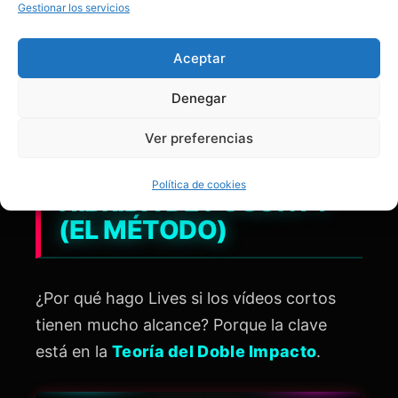
Gestionar los servicios
Aceptar
Denegar
Ver preferencias
3. LA ESTRATEGIA
Política de cookies
HÍBRIDA DE POSONTY
(EL MÉTODO)
¿Por qué hago Lives si los vídeos cortos
tienen mucho alcance? Porque la clave
está en la
Teoría del Doble Impacto
.