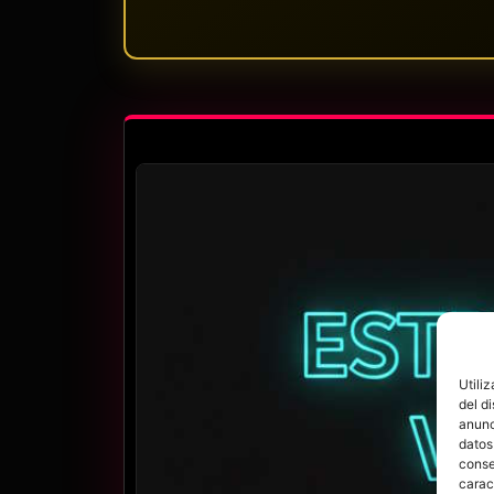
Utili
del d
anunc
datos
conse
carac