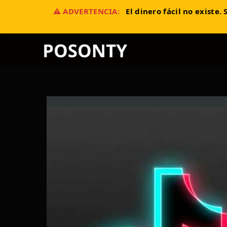
Saltar
⚠️ ADVERTENCIA:
El dinero fácil no existe
al
contenido